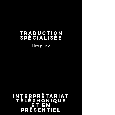
Traduction
spécialisée
Lire plus>
Interprétariat
téléphonique
et en
présentiel