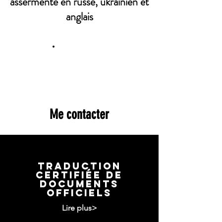
assermenté en russe, ukrainien et
anglais
Me contacter
Traduction
certifiée de
documents
officiels
Lire plus>